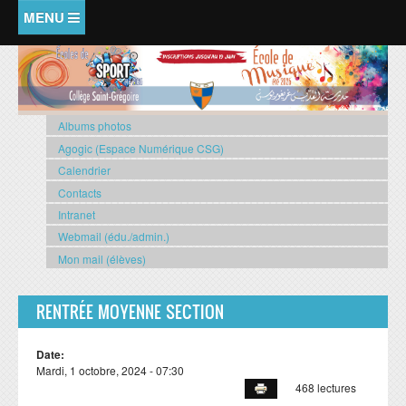
Aller au contenu principal
ACCUEIL
COMITÉ DES PARENTS
Albums photos
Agogic (Espace Numérique CSG)
COMPLÉMENTAIRE
Calendrier
Agenda scolaire (Complémentaire)
Contacts
Intranet
Délégués
Webmail (édu./admin.)
Horaire des classes
Mon mail (élèves)
Impressions : Journal du CSG
RENTRÉE MOYENNE SECTION
Menu de la cantine
PRIMAIRE 2
Date:
Mardi, 1 octobre, 2024 - 07:30
Agenda scolaire (primaire 2)
468 lectures