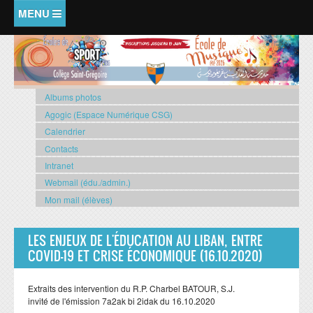
Aller au contenu principal
ACCUEIL
COMITÉ DES PARENTS
Albums photos
Agogic (Espace Numérique CSG)
COMPLÉMENTAIRE
Calendrier
Agenda scolaire (Complémentaire)
Contacts
Intranet
Délégués
Webmail (édu./admin.)
Horaire des classes
Mon mail (élèves)
Impressions : Journal du CSG
LES ENJEUX DE L'ÉDUCATION AU LIBAN, ENTRE
Menu de la cantine
COVID-19 ET CRISE ÉCONOMIQUE (16.10.2020)
PRIMAIRE 2
Extraits des intervention du R.P. Charbel BATOUR, S.J.
Agenda scolaire (primaire 2)
invité de l'émission 7a2ak bi 2idak du 16.10.2020