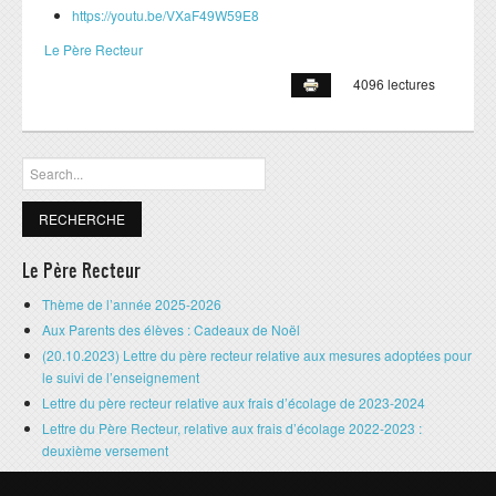
Délégués
https://youtu.be/VXaF49W59E8
Le Père Recteur
Horaire des classes
4096 lectures
Menu de la cantine
PRIMAIRE 1
Formulaire de recherche
Recherche
Agenda scolaire (primaire 1)
Horaire des classes
PRÉSCOLAIRE
Le Père Recteur
Thème de l’année 2025-2026
Agenda scolaire (Préscolaire)
Aux Parents des élèves : Cadeaux de Noël
Horaire des classes
(20.10.2023) Lettre du père recteur relative aux mesures adoptées pour
le suivi de l’enseignement
SITE CNDJ
Lettre du père recteur relative aux frais d’écolage de 2023-2024
Lettre du Père Recteur, relative aux frais d’écolage 2022-2023 :
CARNET DE FAMILLE
deuxième versement