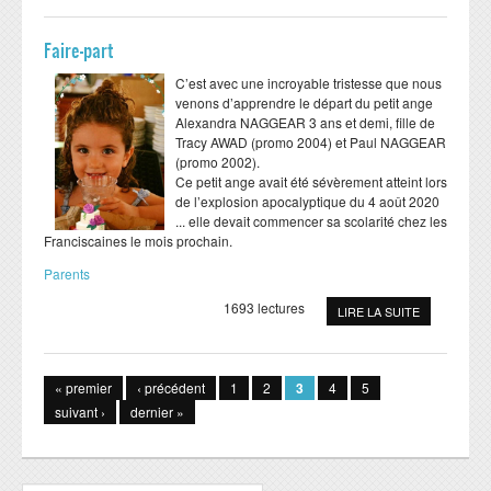
Faire-part
C’est avec une incroyable tristesse que nous
venons d’apprendre le départ du petit ange
Alexandra NAGGEAR 3 ans et demi, fille de
Tracy AWAD (promo 2004) et Paul NAGGEAR
(promo 2002).
Ce petit ange avait été sévèrement atteint lors
de l’explosion apocalyptique du 4 août 2020
... elle devait commencer sa scolarité chez les
Franciscaines le mois prochain.
Parents
1693 lectures
LIRE LA SUITE
Pages
« premier
‹ précédent
1
2
3
4
5
suivant ›
dernier »