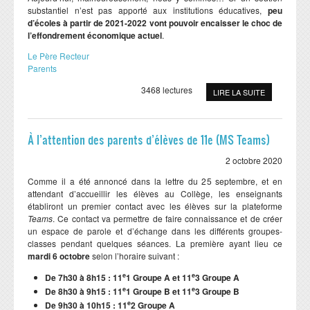
substantiel n’est pas apporté aux institutions éducatives,
peu
d’écoles à partir de 2021
-2022 vont pouvoir encaisser le choc de
l’effondrement économique actuel
.
Le Père Recteur
Parents
3468 lectures
LIRE LA SUITE
À l’attention des parents d’élèves de 11e (MS Teams)
2 octobre 2020
Comme il a été annoncé dans la lettre du 25 septembre, et en
attendant d’accueillir les élèves au Collège, les enseignants
établiront un premier contact avec les élèves sur la plateforme
Teams
. Ce contact va permettre de faire connaissance et de créer
un espace de parole et d’échange dans les différents groupes-
classes pendant quelques séances. La première ayant lieu ce
mardi 6 octobre
selon l’horaire suivant :
e
e
De 7h30 à 8h15 : 11
1 Groupe A et 11
3 Groupe A
e
e
De 8h30 à 9h15 : 11
1 Groupe B et 11
3 Groupe B
e
De 9h30 à 10h15 : 11
2 Groupe A