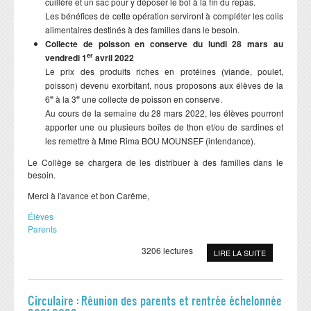
cuillère et un sac pour y déposer le bol à la fin du repas.
Les bénéfices de cette opération serviront à compléter les colis
alimentaires destinés à des familles dans le besoin.
Collecte de poisson en conserve du lundi 28 mars au
er
vendredi 1
avril 2022
Le prix des produits riches en protéines (viande, poulet,
poisson) devenu exorbitant, nous proposons aux élèves de la
e
e
6
à la 3
une collecte de poisson en conserve.
Au cours de la semaine du 28 mars 2022, les élèves pourront
apporter une ou plusieurs boîtes de thon et/ou de sardines et
les remettre à Mme Rima BOU MOUNSEF (intendance).
Le Collège se chargera de les distribuer à des familles dans le
besoin.
Merci à l'avance et bon Carême,
Élèves
Parents
3206 lectures
LIRE LA SUITE
Circulaire : Réunion des parents et rentrée échelonnée