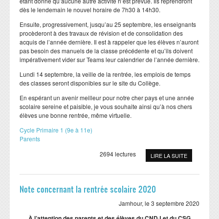
étant donné qu’aucune autre activité n’est prévue. Ils reprendront
dès le lendemain le nouvel horaire de 7h30 à 14h30.
Ensuite, progressivement, jusqu’au 25 septembre, les enseignants
procèderont à des travaux de révision et de consolidation des
acquis de l’année dernière. Il est à rappeler que les élèves n’auront
pas besoin des manuels de la classe précédente et qu’ils doivent
impérativement vider sur Teams leur calendrier de l’année dernière.
Lundi 14 septembre, la veille de la rentrée, les emplois de temps
des classes seront disponibles sur le site du Collège.
En espérant un avenir meilleur pour notre cher pays et une année
scolaire sereine et paisible, je vous souhaite ainsi qu’à nos chers
élèves une bonne rentrée, même virtuelle.
Cycle Primaire 1 (9e à 11e)
Parents
2694 lectures
LIRE LA SUITE
Note concernant la rentrée scolaire 2020
Jamhour, le 3 septembre 2020
À l’attention des parents et des élèves du CNDJ et du CSG