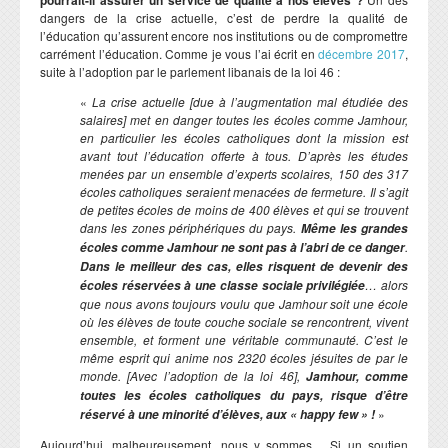
dangers de la crise actuelle, c’est de perdre la qualité de
l’éducation qu’assurent encore nos institutions ou de compromettre
carrément l’éducation. Comme je vous l’ai écrit en
décembre 2017
,
suite à l’adoption par le parlement libanais de la loi 46 :
«
La crise actuelle [due à l’augmentation mal étudiée des
salaires] met en danger toutes les écoles comme Jamhour,
en particulier les écoles catholiques dont la mission est
avant tout l’éducation offerte à tous. D’après les études
menées par un ensemble d’experts scolaires, 150 des 317
écoles catholiques seraient menacées de fermeture. Il s’agit
de petites écoles de moins de 400 élèves et qui se trouvent
dans les zones périphériques du pays.
Même les grandes
.
écoles comme Jamhour ne sont pas à l’abri de ce danger
Dans le meilleur des cas, elles risquent de devenir des
… alors
écoles réservées à une classe sociale privilégiée
que nous avons toujours voulu que Jamhour soit une école
où les élèves de toute couche sociale se rencontrent, vivent
ensemble, et forment une véritable communauté. C’est le
même esprit qui anime nos 2320 écoles jésuites de par le
monde. [Avec l’adoption de la loi 46],
Jamhour, comme
toutes les écoles catholiques du pays, risque d’être
»
réservé à une minorité d’élèves, aux « happy few » !
Aujourd’hui, malheureusement, nous y sommes… Si un soutien