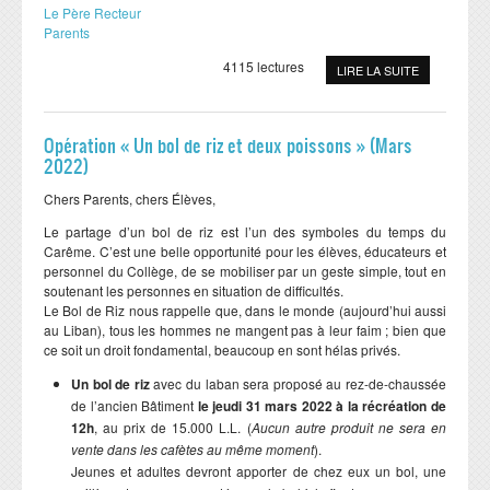
Le Père Recteur
Parents
4115 lectures
LIRE LA SUITE
Opération « Un bol de riz et deux poissons » (Mars
2022)
Chers Parents, chers Élèves,
Le partage d’un bol de riz est l’un des symboles du temps du
Carême. C’est une belle opportunité pour les élèves, éducateurs et
personnel du Collège, de se mobiliser par un geste simple, tout en
soutenant les personnes en situation de difficultés.
Le Bol de Riz nous rappelle que, dans le monde (aujourd’hui aussi
au Liban), tous les hommes ne mangent pas à leur faim ; bien que
ce soit un droit fondamental, beaucoup en sont hélas privés.
Un bol de riz
avec du laban sera proposé au rez-de-chaussée
de l’ancien Bâtiment
le jeudi 31 mars 2022 à la récréation de
12h
, au prix de 15.000 L.L. (
Aucun autre produit ne sera en
vente dans les cafètes au même moment
).
Jeunes et adultes devront apporter de chez eux un bol, une