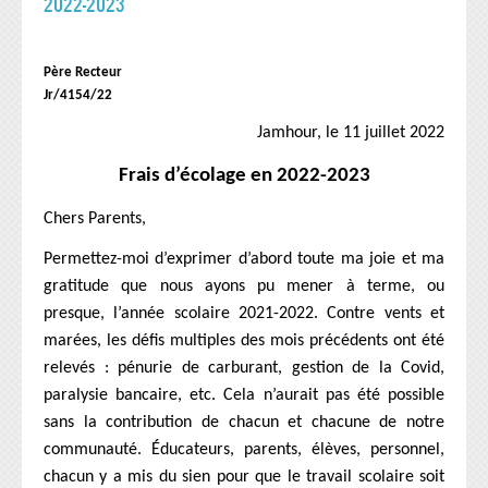
2022-2023
Délégués
Horaire des classes
Père Recteur
Menu de la cantine
Jr/4154/22
PRIMAIRE 1
Jamhour, le 11 juillet 2022
Frais d’écolage en 2022-2023
Agenda scolaire (primaire 1)
Horaire des classes
Chers Parents,
PRÉSCOLAIRE
Permettez-moi d’exprimer d’abord toute ma joie et ma
gratitude que nous ayons pu mener à terme, ou
Agenda scolaire (Préscolaire)
presque, l’année scolaire 2021-2022. Contre vents et
Horaire des classes
marées, les défis multiples des mois précédents ont été
relevés : pénurie de carburant, gestion de la Covid,
SITE CNDJ
paralysie bancaire, etc. Cela n’aurait pas été possible
sans la contribution de chacun et chacune de notre
CARNET DE FAMILLE
communauté. Éducateurs, parents, élèves, personnel,
chacun y a mis du sien pour que le travail scolaire soit