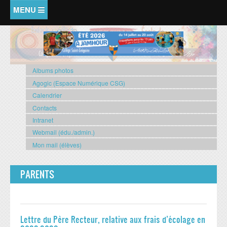
Aller au contenu principal
ACCUEIL
COMITÉ DES PARENTS
Albums photos
Agogic (Espace Numérique CSG)
COMPLÉMENTAIRE
Calendrier
Agenda scolaire (Complémentaire)
Contacts
Intranet
Délégués
Webmail (édu./admin.)
Horaire des classes
Mon mail (élèves)
Impressions : Journal du CSG
PARENTS
Menu de la cantine
PRIMAIRE 2
Agenda scolaire (primaire 2)
Lettre du Père Recteur, relative aux frais d’écolage en